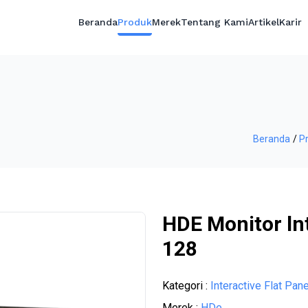
Beranda
Produk
Merek
Tentang Kami
Artikel
Karir
Beranda
P
HDE Monitor lnt
128
Kategori :
Interactive Flat Pane
Merek :
HDe