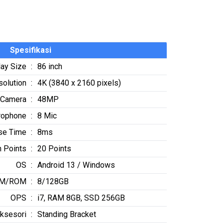
Spesifikasi
lay Size
:
86 inch
solution
:
4K (3840 x 2160 pixels)
n Camera
:
48MP
rophone
:
8 Mic
se Time
:
8ms
 Points
:
20 Points
OS
:
Android 13 / Windows
M/ROM
:
8/128GB
OPS
:
i7, RAM 8GB, SSD 256GB
ksesori
:
Standing Bracket