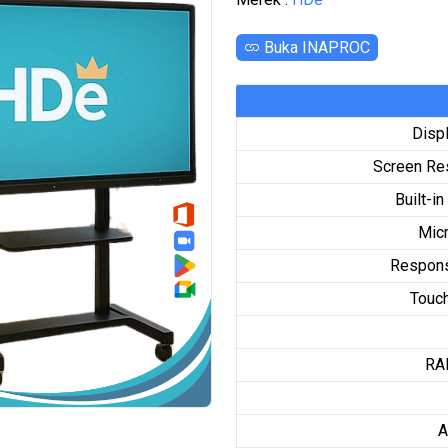
Buka INAPROC
Disp
Screen Re
Built-i
Mic
Respon
Touch
RA
A